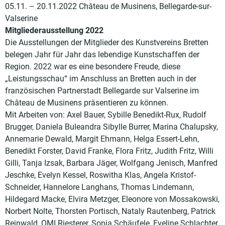
05.11. – 20.11.2022 Château de Musinens, Bellegarde-sur-
Valserine
Mitgliederausstellung 2022
Die Ausstellungen der Mitglieder des Kunstvereins Bretten
belegen Jahr für Jahr das lebendige Kunstschaffen der
Region. 2022 war es eine besondere Freude, diese
„Leistungsschau“ im Anschluss an Bretten auch in der
französischen Partnerstadt Bellegarde sur Valserine im
Château de Musinens präsentieren zu können.
Mit Arbeiten von: Axel Bauer, Sybille Benedikt-Rux, Rudolf
Brugger, Daniela Buleandra Sibylle Burrer, Marina Chalupsky,
Annemarie Dewald, Margit Ehmann, Helga Essert-Lehn,
Benedikt Forster, David Franke, Flora Fritz, Judith Fritz, Willi
Gilli, Tanja Izsak, Barbara Jäger, Wolfgang Jenisch, Manfred
Jeschke, Evelyn Kessel, Roswitha Klas, Angela Kristof-
Schneider, Hannelore Langhans, Thomas Lindemann,
Hildegard Macke, Elvira Metzger, Eleonore von Mossakowski,
Norbert Nolte, Thorsten Portisch, Nataly Rautenberg, Patrick
Reinwald, OMI Riesterer, Sonja Schäufele, Eveline Schlachter,