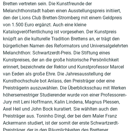
Bretten vertreten sein. Die Kunstfreunde der
Melanchthonstadt haben einen Ausstellungspreis initiiert,
den der Lions Club Bretten-Stromberg mit einem Geldpreis
von 1.500 Euro ergänzt. Auch eine kleine
Katalogveröffentlichung ist vorgesehen. Der Kunstpreis
knüpft an die kulturelle Tradition Brettens an, er trägt den
bürgerlichen Namen des Reformators und Universalgelehrten
Melanchthon: Schwartzerdt-Preis. Die Stiftung eines
Kunstpreises, der an die große historische Persönlichkeit
erinnert, bezeichnete der Rektor und Kunstprofessor Marcel
van Eeden als große Ehre. Die Jahresausstellung der
Kunsthochschule bot Anlass, den Preisträger oder eine
Preisträgerin auszuwählen. Die Überblicksschau mit Werken
höhersemestriger Studierender wurde von einer Professoren-
Jury mit Leni Hoffmann, Kalin Lindena, Magnus Plessen,
Axel Heil und John Bock kuratiert. Sie wählten auch den
Preisträger aus. Toninho Dingl, der bei dem Maler Franz
Ackermann studiert, ist der somit der erste Schwartzerdt-
Preisträger, der in den Räumlichkeiten des Brettener