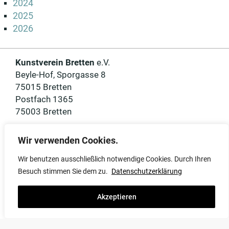
2024
2025
2026
Kunstverein Bretten
e.V.
Beyle-Hof, Sporgasse 8
75015 Bretten
Postfach 1365
75003 Bretten
Öffnungszeiten
Wir verwenden Cookies.
Sa 10 – 13 Uhr
So 15 – 17 Uhr
Wir benutzen ausschließlich notwendige Cookies. Durch Ihren
Besuch stimmen Sie dem zu.
Datenschutzerklärung
Kontakt
+49 (0) 7252 82 11
(Benedikt Forster)
Akzeptieren
info@kvbretten.de